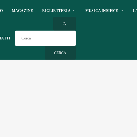
IO
MAGAZINE
BIGLIETTERIA
MUSICA INSIEME
L
🔍
TATTI
CERCA