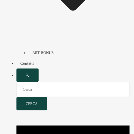
ART BONUS
Contatti
🔍
CERCA