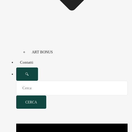
ART BONUS
Contatti
🔍
CERCA