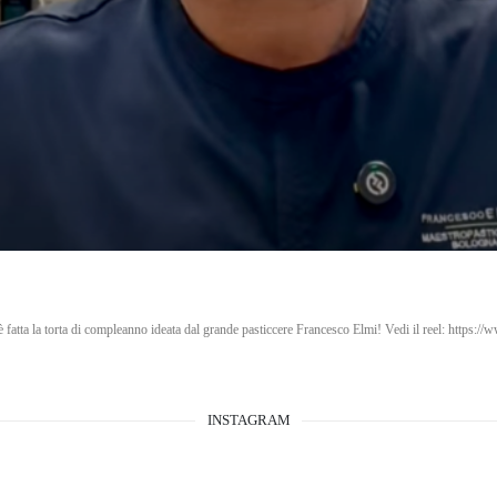
fatta la torta di compleanno ideata dal grande pasticcere Francesco Elmi! Vedi il reel: htt
INSTAGRAM