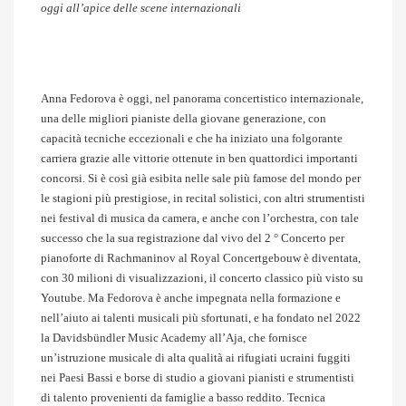
oggi all’apice delle scene internazionali
Anna Fedorova è oggi, nel panorama concertistico internazionale,
una delle migliori pianiste della giovane generazione, con
capacità tecniche eccezionali e che ha iniziato una folgorante
carriera grazie alle vittorie ottenute in ben quattordici importanti
concorsi. Si è così già esibita nelle sale più famose del mondo per
le stagioni più prestigiose, in recital solistici, con altri strumentisti
nei festival di musica da camera, e anche con l’orchestra, con tale
successo che la sua registrazione dal vivo del 2 ° Concerto per
pianoforte di Rachmaninov al Royal Concertgebouw è diventata,
con 30 milioni di visualizzazioni, il concerto classico più visto su
Youtube. Ma Fedorova è anche impegnata nella formazione e
nell’aiuto ai talenti musicali più sfortunati, e ha fondato nel 2022
la Davidsbündler Music Academy all’Aja, che fornisce
un’istruzione musicale di alta qualità ai rifugiati ucraini fuggiti
nei Paesi Bassi e borse di studio a giovani pianisti e strumentisti
di talento provenienti da famiglie a basso reddito. Tecnica