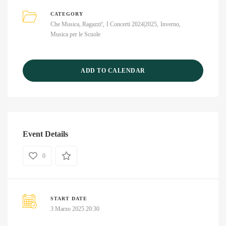
CATEGORY
Che Musica, Ragazzi!
I Concerti 2024|2025
Inverno
Musica per le Scuole
ADD TO CALENDAR
Event Details
0
START DATE
3 Marzo 2025 20:30