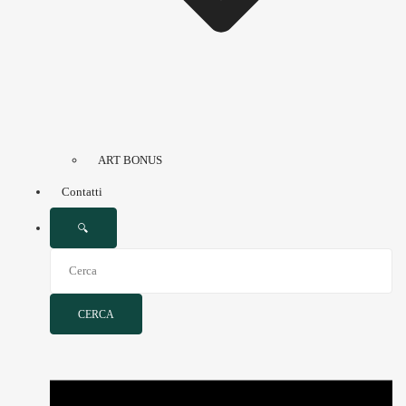
ART BONUS
Contatti
🔍
CERCA