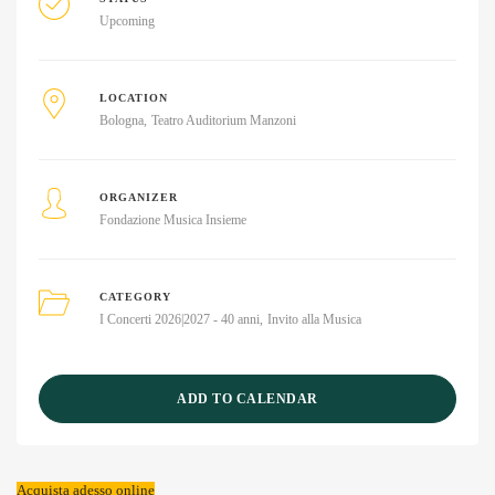
Upcoming
LOCATION
Bologna
Teatro Auditorium Manzoni
ORGANIZER
Fondazione Musica Insieme
CATEGORY
I Concerti 2026|2027 - 40 anni
Invito alla Musica
ADD TO CALENDAR
Acquista adesso online