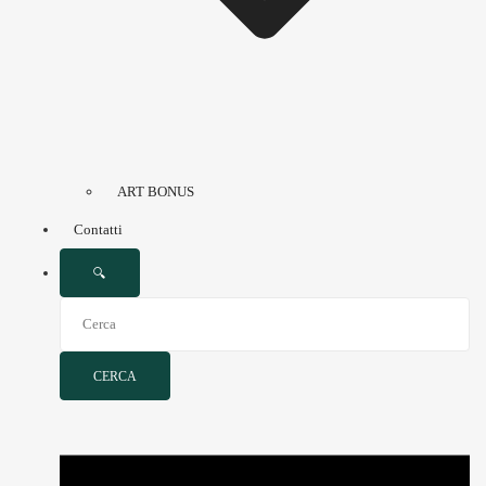
ART BONUS
Contatti
🔍
CERCA