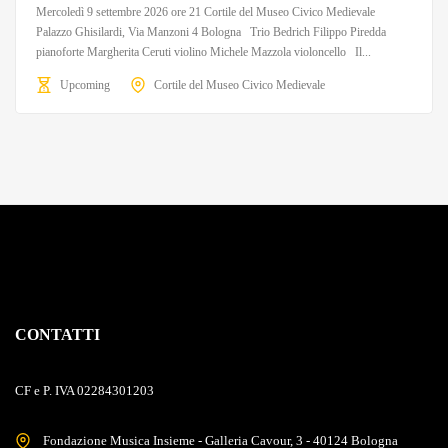
Mercoledì 9 settembre 2026 ore 21 Cortile del Museo Civico Medievale
Palazzo Ghisilardi, Via Manzoni 4 Bologna Trio Bedrich Filippo Piredda
pianoforte Margherita Ceruti violino Michele Mazzola violoncello Il...
Upcoming
Cortile del Museo Civico Medievale
CONTATTI
CF e P. IVA 02284301203
Fondazione Musica Insieme - Galleria Cavour, 3 - 40124 Bologna