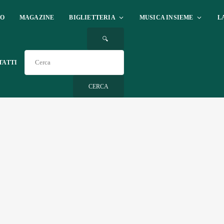
IO
MAGAZINE
BIGLIETTERIA
MUSICA INSIEME
L
🔍
TATTI
CERCA