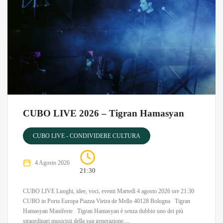
CUBO LIVE 2026 – Tigran Hamasyan
CUBO LIVE - CONDIVIDERE CULTURA
4 Agosto 2026
21:30
CUBO LIVE Luoghi, idee, voci, eventi Martedì 4 agosto 2026 ore 21:30
CUBO in Porta Europa Piazza Vieira de Mello 40128 Bologna Tigran
Hamasyan Manifeste Tigran Hamasyan è senza dubbio uno dei più
straordinari musicisti della sua generazione,...