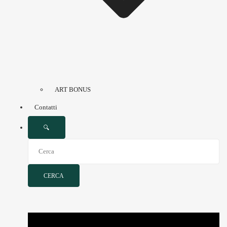
ART BONUS
Contatti
🔍
CERCA