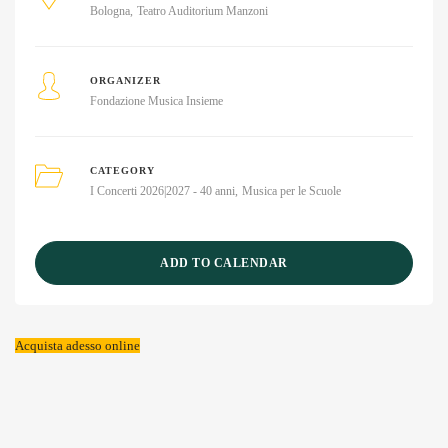
Bologna
Teatro Auditorium Manzoni
ORGANIZER
Fondazione Musica Insieme
CATEGORY
I Concerti 2026|2027 - 40 anni
Musica per le Scuole
ADD TO CALENDAR
Acquista adesso online