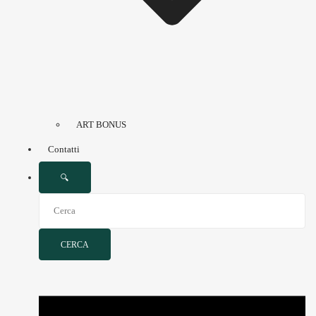
ART BONUS
Contatti
🔍
CERCA