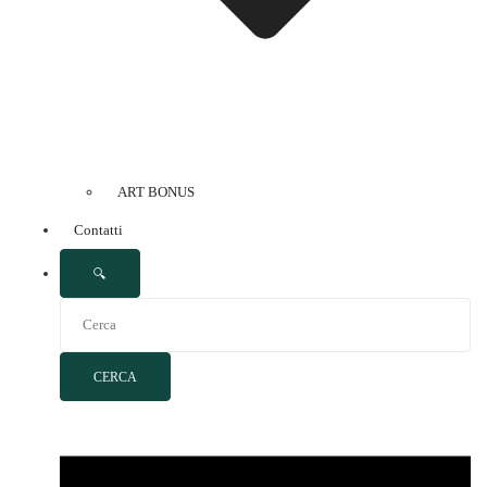
ART BONUS
Contatti
🔍
CERCA