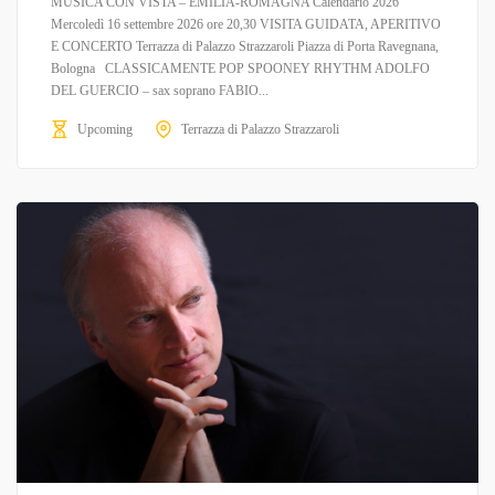
MUSICA CON VISTA – EMILIA-ROMAGNA Calendario 2026
Mercoledì 16 settembre 2026 ore 20,30 VISITA GUIDATA, APERITIVO
E CONCERTO Terrazza di Palazzo Strazzaroli Piazza di Porta Ravegnana,
Bologna CLASSICAMENTE POP SPOONEY RHYTHM ADOLFO
DEL GUERCIO – sax soprano FABIO...
Upcoming
Terrazza di Palazzo Strazzaroli