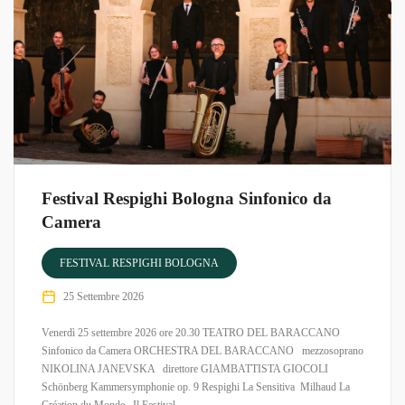
Festival Respighi Bologna Sinfonico da
Camera
FESTIVAL RESPIGHI BOLOGNA
25 Settembre 2026
Venerdì 25 settembre 2026 ore 20.30 TEATRO DEL BARACCANO
Sinfonico da Camera ORCHESTRA DEL BARACCANO mezzosoprano
NIKOLINA JANEVSKA direttore GIAMBATTISTA GIOCOLI
Schönberg Kammersymphonie op. 9 Respighi La Sensitiva ​ Milhaud La