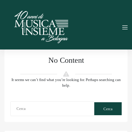
No Content
It seems we can’t find what you’re looking for. Perhaps searching can
help.
Cerca