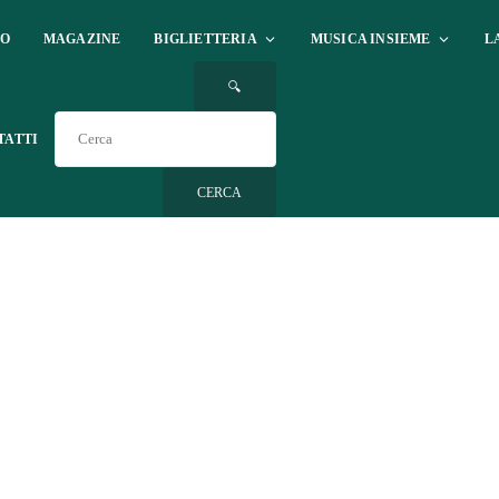
IO
MAGAZINE
BIGLIETTERIA
MUSICA INSIEME
L
🔍
TATTI
CERCA