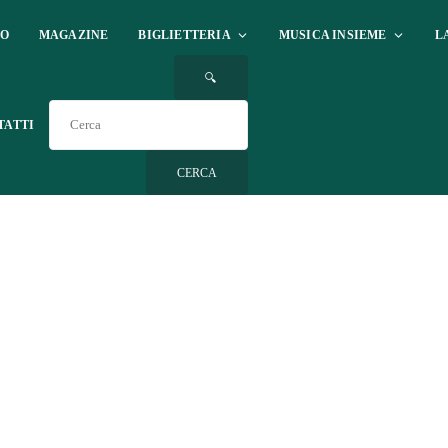
IO
MAGAZINE
BIGLIETTERIA
MUSICA INSIEME
L
🔍
TATTI
CERCA