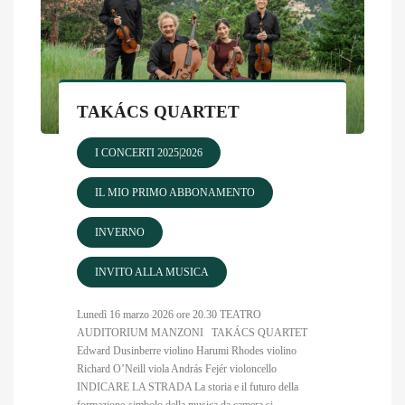
TAKÁCS QUARTET
I CONCERTI 2025|2026
IL MIO PRIMO ABBONAMENTO
INVERNO
INVITO ALLA MUSICA
Lunedì 16 marzo 2026 ore 20.30 TEATRO
AUDITORIUM MANZONI TAKÁCS QUARTET
Edward Dusinberre violino Harumi Rhodes violino
Richard O’Neill viola András Fejér violoncello
INDICARE LA STRADA La storia e il futuro della
formazione-simbolo della musica da camera si...