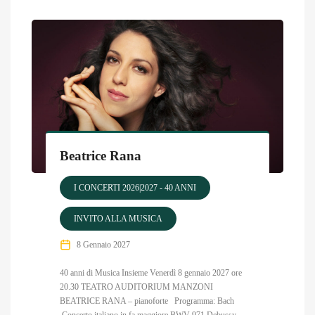
Beatrice Rana
I CONCERTI 2026|2027 - 40 ANNI
INVITO ALLA MUSICA
8 Gennaio 2027
40 anni di Musica Insieme Venerdì 8 gennaio 2027 ore
20.30 TEATRO AUDITORIUM MANZONI
BEATRICE RANA – pianoforte Programma: Bach
Concerto italiano in fa maggiore BWV 971 Debussy