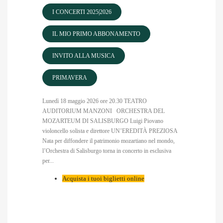
I CONCERTI 2025|2026
IL MIO PRIMO ABBONAMENTO
INVITO ALLA MUSICA
PRIMAVERA
Lunedì 18 maggio 2026 ore 20.30 TEATRO
AUDITORIUM MANZONI ORCHESTRA DEL
MOZARTEUM DI SALISBURGO Luigi Piovano
violoncello solista e direttore UN’EREDITÀ PREZIOSA
Nata per diffondere il patrimonio mozartiano nel mondo,
l’Orchestra di Salisburgo torna in concerto in esclusiva
per...
Acquista i tuoi biglietti online