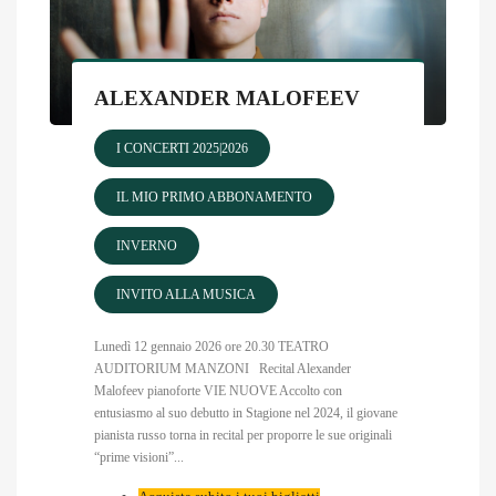
ALEXANDER MALOFEEV
I CONCERTI 2025|2026
IL MIO PRIMO ABBONAMENTO
INVERNO
INVITO ALLA MUSICA
Lunedì 12 gennaio 2026 ore 20.30 TEATRO
AUDITORIUM MANZONI Recital Alexander
Malofeev pianoforte VIE NUOVE Accolto con
entusiasmo al suo debutto in Stagione nel 2024, il giovane
pianista russo torna in recital per proporre le sue originali
“prime visioni”...