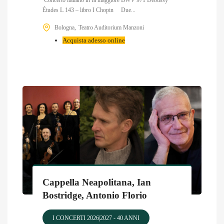
Études L 143 – libro I Chopin Due...
Bologna
Teatro Auditorium Manzoni
Acquista adesso online
Cappella Neapolitana, Ian
Bostridge, Antonio Florio
I CONCERTI 2026|2027 - 40 ANNI