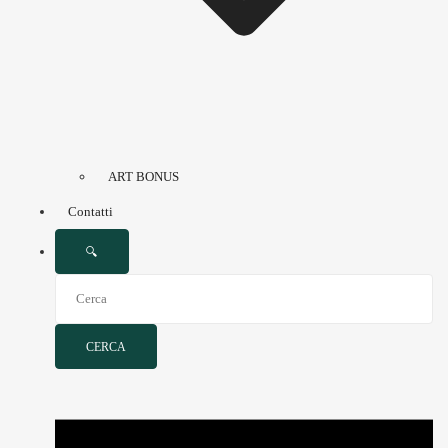
ART BONUS
Contatti
🔍
CERCA