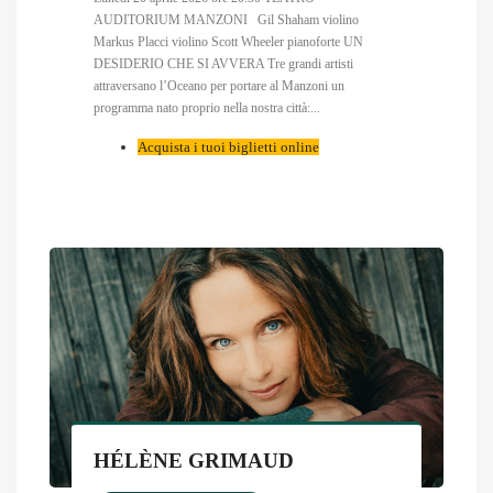
AUDITORIUM MANZONI Gil Shaham violino
Markus Placci violino Scott Wheeler pianoforte UN
DESIDERIO CHE SI AVVERA Tre grandi artisti
attraversano l’Oceano per portare al Manzoni un
programma nato proprio nella nostra città:...
Acquista i tuoi biglietti online
HÉLÈNE GRIMAUD