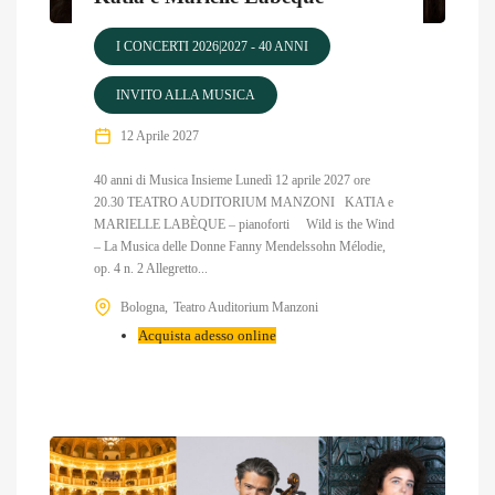
I CONCERTI 2026|2027 - 40 ANNI
INVITO ALLA MUSICA
12 Aprile 2027
40 anni di Musica Insieme Lunedì 12 aprile 2027 ore
20.30 TEATRO AUDITORIUM MANZONI KATIA e
MARIELLE LABÈQUE – pianoforti Wild is the Wind
– La Musica delle Donne Fanny Mendelssohn Mélodie,
op. 4 n. 2 Allegretto...
Bologna
Teatro Auditorium Manzoni
Acquista adesso online