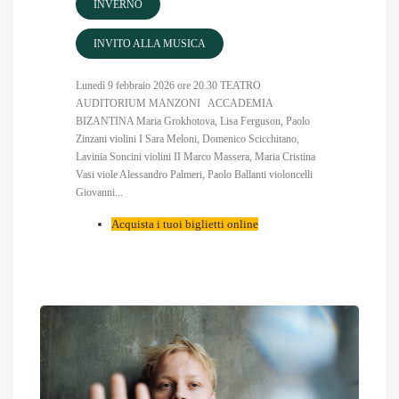
INVERNO
INVITO ALLA MUSICA
Lunedì 9 febbraio 2026 ore 20.30 TEATRO
AUDITORIUM MANZONI ACCADEMIA
BIZANTINA Maria Grokhotova, Lisa Ferguson, Paolo
Zinzani violini I Sara Meloni, Domenico Scicchitano,
Lavinia Soncini violini II Marco Massera, Maria Cristina
Vasi viole Alessandro Palmeri, Paolo Ballanti violoncelli
Giovanni...
Acquista i tuoi biglietti online