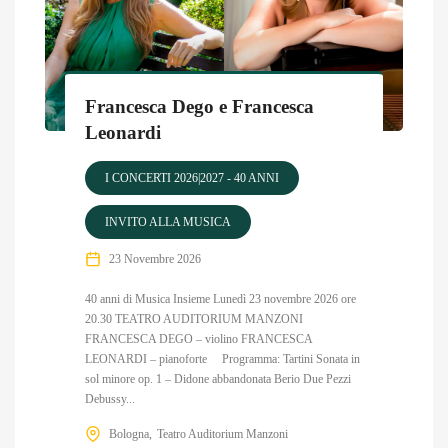
Francesca Dego e Francesca
Leonardi
I CONCERTI 2026|2027 - 40 ANNI
INVITO ALLA MUSICA
23 Novembre 2026
40 anni di Musica Insieme Lunedì 23 novembre 2026 ore
20.30 TEATRO AUDITORIUM MANZONI
FRANCESCA DEGO – violino FRANCESCA
LEONARDI – pianoforte Programma: Tartini Sonata in
sol minore op. 1 – Didone abbandonata Berio Due Pezzi
Debussy...
Bologna
Teatro Auditorium Manzoni