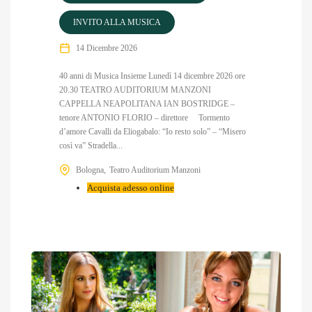
INVITO ALLA MUSICA
14 Dicembre 2026
40 anni di Musica Insieme Lunedì 14 dicembre 2026 ore
20.30 TEATRO AUDITORIUM MANZONI
CAPPELLA NEAPOLITANA IAN BOSTRIDGE –
tenore ANTONIO FLORIO – direttore Tormento
d’amore Cavalli da Eliogabalo: “Io resto solo” – “Misero
così va” Stradella...
Bologna
Teatro Auditorium Manzoni
Acquista adesso online