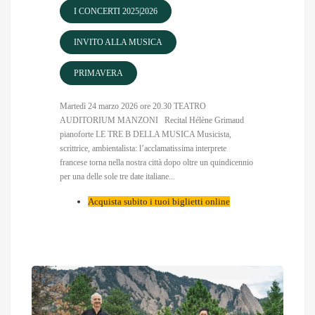
I CONCERTI 2025|2026
INVITO ALLA MUSICA
PRIMAVERA
Martedì 24 marzo 2026 ore 20.30 TEATRO
AUDITORIUM MANZONI Recital Hélène Grimaud
pianoforte LE TRE B DELLA MUSICA Musicista,
scrittrice, ambientalista: l’acclamatissima interprete
francese torna nella nostra città dopo oltre un quindicennio
per una delle sole tre date italiane...
Acquista subito i tuoi biglietti online