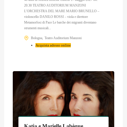
20.30 TEATRO AUDITORIUM MANZONI
L’ORCHESTRA DEL MARE MARIO BRUNELLO –
violoncello DANILO ROSSI – viola e direttore
Metamorfosi di Pace Le barche dei migranti diventano
strumenti musicali...
Bologna
Teatro Auditorium Manzoni
Acquista adesso online
Katia e Marielle Labèque