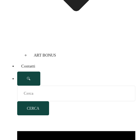
ART BONUS
Contatti
🔍
CERCA