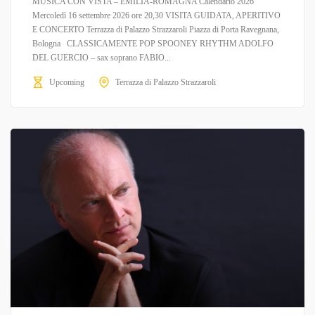
MUSICA CON VISTA – EMILIA-ROMAGNA Calendario 2026
Mercoledì 16 settembre 2026 ore 20,30 VISITA GUIDATA, APERITIVO
E CONCERTO Terrazza di Palazzo Strazzaroli Piazza di Porta Ravegnana,
Bologna CLASSICAMENTE POP SPOONEY RHYTHM ADOLFO
DEL GUERCIO – sax soprano FABIO...
Upcoming
Terrazza di Palazzo Strazzaroli