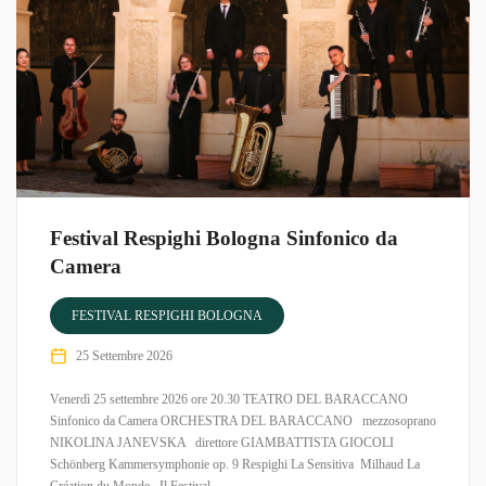
Festival Respighi Bologna Sinfonico da
Camera
FESTIVAL RESPIGHI BOLOGNA
25 Settembre 2026
Venerdì 25 settembre 2026 ore 20.30 TEATRO DEL BARACCANO
Sinfonico da Camera ORCHESTRA DEL BARACCANO mezzosoprano
NIKOLINA JANEVSKA direttore GIAMBATTISTA GIOCOLI
Schönberg Kammersymphonie op. 9 Respighi La Sensitiva ​ Milhaud La