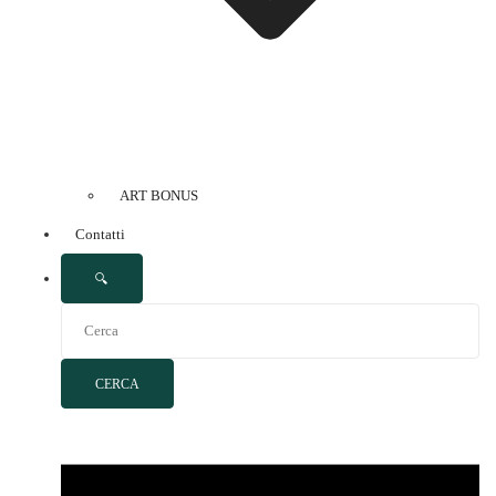
ART BONUS
Contatti
🔍
CERCA