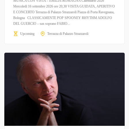
MUSICA CON VISTA – EMILIA-ROMAGNA Calendario 2026
Mercoledì 16 settembre 2026 ore 20,30 VISITA GUIDATA, APERITIVO
E CONCERTO Terrazza di Palazzo Strazzaroli Piazza di Porta Ravegnana,
Bologna CLASSICAMENTE POP SPOONEY RHYTHM ADOLFO
DEL GUERCIO – sax soprano FABIO...
Upcoming
Terrazza di Palazzo Strazzaroli