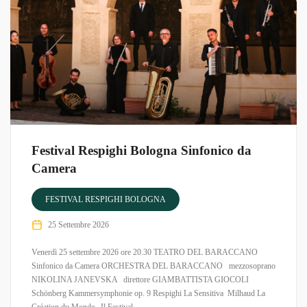
Festival Respighi Bologna Sinfonico da
Camera
FESTIVAL RESPIGHI BOLOGNA
25 Settembre 2026
Venerdì 25 settembre 2026 ore 20.30 TEATRO DEL BARACCANO
Sinfonico da Camera ORCHESTRA DEL BARACCANO mezzosoprano
NIKOLINA JANEVSKA direttore GIAMBATTISTA GIOCOLI
Schönberg Kammersymphonie op. 9 Respighi La Sensitiva ​ Milhaud La